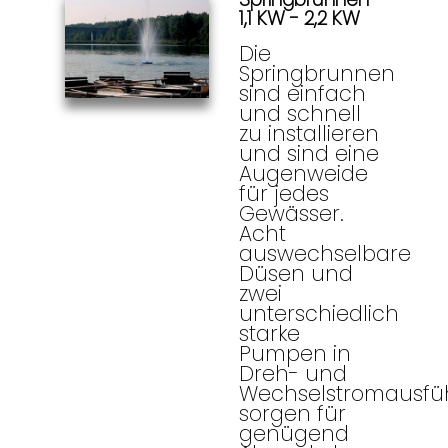
1,1 KW - 2,2 KW
Die
Springbrunnen
sind einfach
und schnell
zu installieren
und sind eine
Augenweide
für jedes
Gewässer.
Acht
auswechselbare
Düsen und
zwei
unterschiedlich
starke
Pumpen in
Dreh- und
Wechselstromausfü
sorgen für
genügend