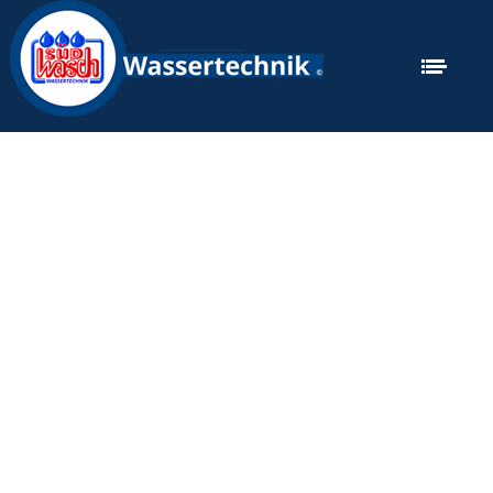
Springbrunnen für Golf und Teichanlagen
Telefon:+498331 88031 Fax: +498331 48 6 04