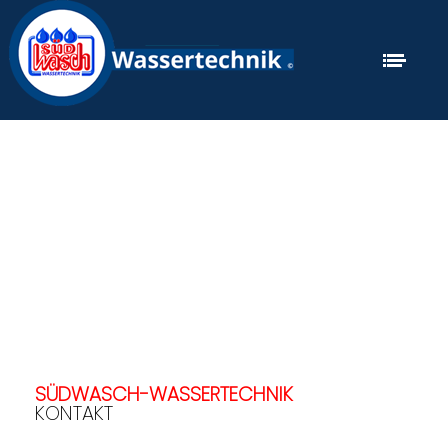
Springbrunnen für Golf und Teichanlagen
Telefon:+498331 88031 Fax: +498331 48 6 04
SÜDWASCH-WASSERTECHNIK
KONTAKT